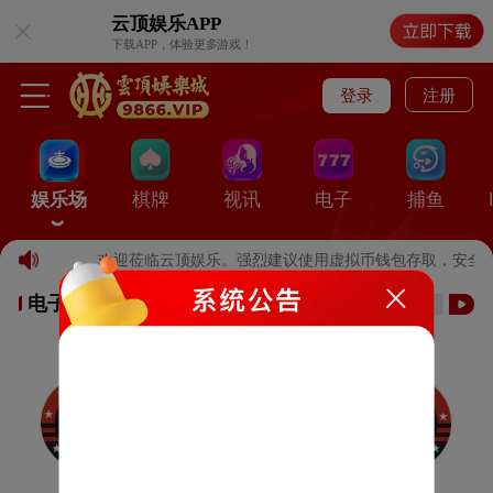
云顶娱乐
APP
下载APP，体验更多游戏！
登录
注册
娱乐场
棋牌
视讯
电子
捕鱼
欢迎莅临云顶娱乐。强烈建议使用虚拟币钱包存取，安全无风
电子游艺